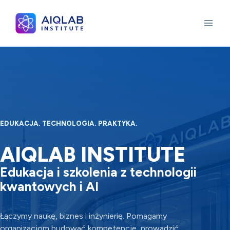
Przejdź
do
treści
EDUKACJA. TECHNOLOGIA. PRAKTYKA.
AIQLAB INSTITUTE
Edukacja i szkolenia z technologii
kwantowych i AI
Łączymy naukę, biznes i inżynierię. Pomagamy
organizacjom budować kompetencje, prowadzić