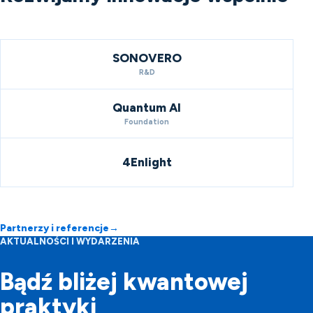
SONOVERO
R&D
Quantum AI
Foundation
4Enlight
Partnerzy i referencje
→
AKTUALNOŚCI I WYDARZENIA
Bądź bliżej kwantowej
praktyki